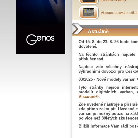
Viscount software, edito
Aktuálně
Od 15. 8. do 23. 8. 26 bude k
dovolené.
Na těchto stránkách najdete 
příslušenství.
Najdete zde všechny nástr
výhradními dovozci pro Českou
03/2025 - Nové modely varhan 
Tyto stránky nejsou interne
modelů digitálních varhan, 
Viscount®
.
Zde uvedené nástroje a přísluš
zde přímo zakoupit.
Uvedené c
varhan je možný pouze na zákl
po více než 30letých zkušenos
Bližší informace Vám rádi po