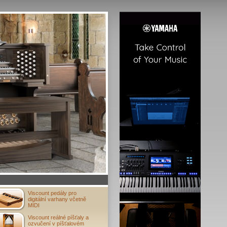
Viscount pedály pro
digitální varhany včetně
MIDI
Viscount reálné píšťaly a
ozvučení v píšťalovém