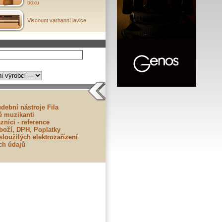
boxu
Viscount varhanní lavice
dební nástroje Fila
lé muzikanti
zníci - reference
boží, DPH, Poplatky
loužilých elektrozařízení
ch údajů