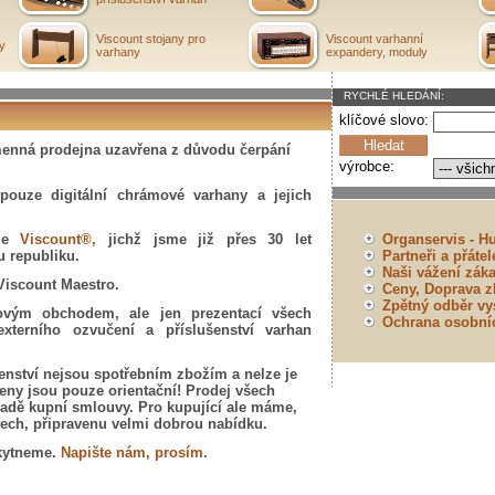
Viscount stojany pro
Viscount varhanní
ry
varhany
expandery, moduly
RYCHLÉ HLEDÁNÍ:
klíčové slovo:
amenná prodejna uzavřena z důvodu čerpání
výrobce:
pouze digitální chrámové varhany a jejich
oje
Viscount®,
jichž jsme již přes 30 let
Organservis - Hu
 republiku.
Partneři a přáte
Naši vážení záka
Viscount Maestro.
Ceny, Doprava z
Zpětný odběr vys
tovým obchodem, ale jen prezentací všech
Ochrana osobní
externího ozvučení a příslušenství varhan
enství nejsou spotřebním zbožím a nelze je
eny jsou pouze orientační! Prodej všech
adě kupní smlouvy. Pro kupující ale máme,
tech, připravenu velmi dobrou nabídku.
skytneme.
Napište nám, prosím.