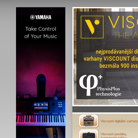
Viscount digitální varhan
Viscount povlaky,
transportní tašky