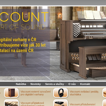
Nabídka
Novinky
Servis a služby
O nás
Kontakt
Viscount externí ozvučení
Viscount ovládací pedály,
y
pro digitální varhany
sluchátka
Viscount příplatkové
Viscount příslušenství
příslušenství varhan