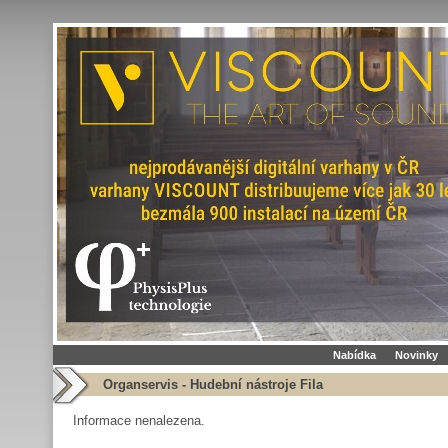
Nabídka
Novinky
Organservis - Hudební nástroje Fila
Informace nenalezena.