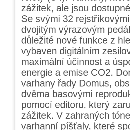
zážitek, ale jsou dostup
Se svými 32 rejstříkovými
dvojitým výrazovým pedál
důležité nové funkce z hle
vybaven digitálním zesilo
maximální účinnost a úspo
energie a emise CO2. Dom
varhany řady Domus, obsa
dvěma basovými reproduk
pomocí editoru, který zar
zážitek. V zahraných tóne
varhanní píšťaly, které s