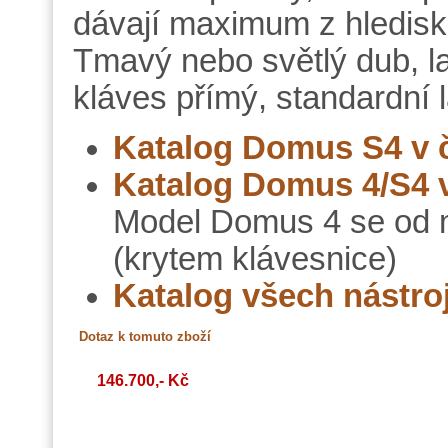
dávají maximum z hlediska 
Tmavý nebo světlý dub, l
kláves přímý, standardní 
Katalog Domus S4 v č
Katalog Domus 4/S4 v 
Model Domus 4 se od m
(krytem klávesnice)
Katalog všech nástro
146.700,- Kč