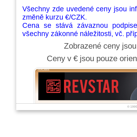
Všechny zde uvedené ceny jsou info
změně kurzu €/CZK.
Cena se stává závaznou podpise
všechny zákonné náležitosti, vč. př
Zobrazené ceny jso
Ceny v € jsou pouze orien
REKLAMA:
© 199