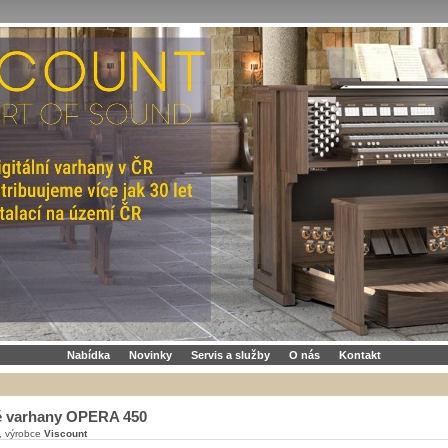
Nabídka
Novinky
Servis a služby
O nás
Kontakt
vé varhany OPERA 450
, výrobce
Viscount