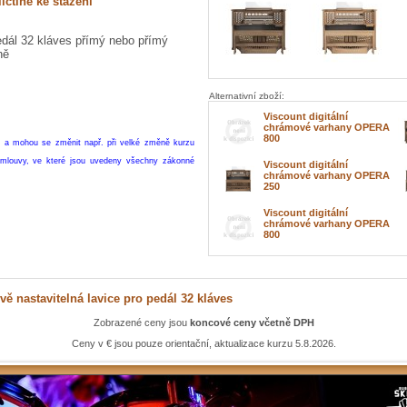
ičtině ke stažení
edál 32 kláves přímý nebo přímý
ně
Alternativní zboží:
Viscount digitální
chrámové varhany OPERA
800
í a mohou se změnit např. při velké změně kurzu
mlouvy, ve které jsou uvedeny všechny zákonné
Viscount digitální
chrámové varhany OPERA
250
Viscount digitální
chrámové varhany OPERA
800
vě nastavitelná lavice pro pedál 32 kláves
Zobrazené ceny jsou
koncové ceny včetně DPH
Ceny v € jsou pouze orientační, aktualizace kurzu 5.8.2026.