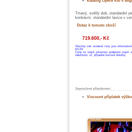
Katalog Opera 450 v angl
Tmavý, světlý dub, standardní p
konkávní, standardní lavice v ce
719.600,- Kč
Všechny zde uvedené ceny jsou informativn
€/CZK.
Cena se stává závaznou podpisem kupní s
náležitosti, vč. případné kurzové doložky.
Doporučené příslušenství:
Viscount příplatek výško
REKLAMA: