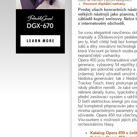
Zboží se nachází v těchto kategoriích:
Viscount digitální varhany
Prodej všech koncertních nástro
velkých nástrojů jako pianina,
základě kupní smlouvy. Nelze 
v internetovém obchodě.
Se svou elegantně navrženou skř
manuály a 32klávesovým pedálem
pro ty, kteří chtějí hrát bez ko
sálů a díky inovativní technolog
která Viscount po letech studia p
nejnáročnější varhaníky.
Opera 450 jsou třímanuálové va
generace, vybavený 54 rejstříky (
ideální pro pokročilé varhaníky a
(zdarma), který uživateli umožní
hlediska generování, tak z hledis
Tracker Touch, který poskytuje př
nikdy předtím neměli. Je také s
některé detaily šumu, typického
přední zesilovací systém s udrži
D šetří elektrickou energii pro 
byl kompletně přepracován jak
mnoha upravitelnými parametry a
uživatele. Opera 450 má všechn
Viscountem s možností jejich př
orchestrálními hlasy.
Katalog Opera 450 v češt