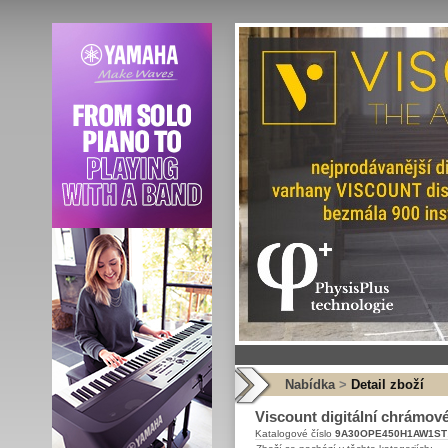
Nabídka
>
Detail zboží
Viscount digitální chrámo
Katalogové číslo
9A30OPE450H1AW1ST