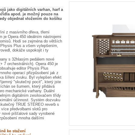
jů jako digitálních varhan, harf a
 křídla apod. je možný pouze na
tedy objednat vložením do košíku
íní z masivního dřeva, třemi
 je Opera 450 ideálním nástrojemi
mpromisů. Hodí se zejména do větších
ii Physis Plus a všem vylepšením,
rovedl, dokáže uspokojit i ty
rhany s 32hlasým pedálem nové
+ 7 orchestrálních). Opera 450 je
 obsahuje editor Physis Plus
 mnoho operací přizpůsobení jak z
ka šíření zvuku. Byl vylepšen efekt
íjemný "skutečný pocit", který jste
míchán se šumem, který přidává
 pro mechanické varhany. Duální
telným digitálním zesilovačem třídy
maximální účinnost. Systém dozvuku
o skutečný TRUE STEREO reverb s
 více předvolbami slotů pro
y nové píšťalové sady vyrobené
izpůsobení mnoha dalšími
ině ke stažení