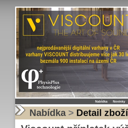
Nabídka
Novinky
Nabídka
>
Detail zboží