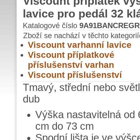
Viscount příplatek vý
lavice pro pedál 32 kl
Katalogové číslo
9A91BANCREGR
Zboží se nachází v těchto kategorií
Viscount varhanní lavice
Viscount příplatkové
příslušenství varhan
Viscount příslušenství
Tmavý, střední nebo svět
dub
Výška nastavitelná od 
cm do 73 cm
Spodní lišta je ve výšc