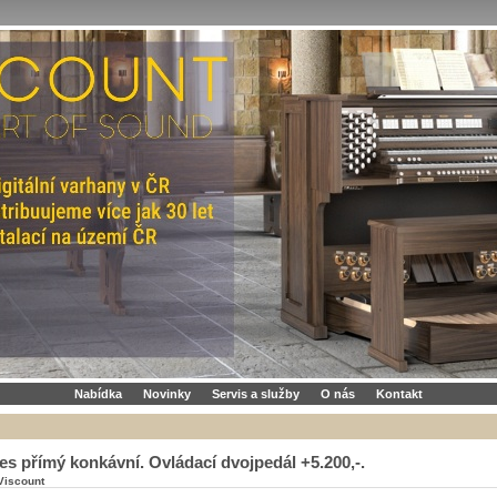
Nabídka
Novinky
Servis a služby
O nás
Kontakt
es přímý konkávní. Ovládací dvojpedál +5.200,-.
Viscount