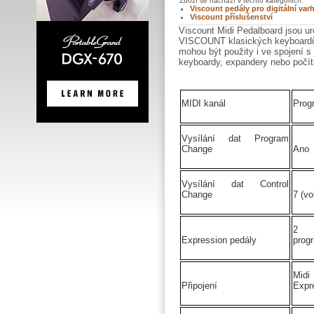
Zboží se nachází v těchto kategoriích:
Viscount pedály pro digitální var
Viscount příslušenství
Viscount Midi Pedalboard jsou ur
VISCOUNT klasických keyboardů 
mohou být použity i ve spojení s 
keyboardy, expandery nebo počít
MIDI kanál
Prog
Vysílání dat Program
Change
Ano
Vysílání dat Control
Change
7 (v
2 
Expression pedály
prog
Midi 
Připojení
Expr