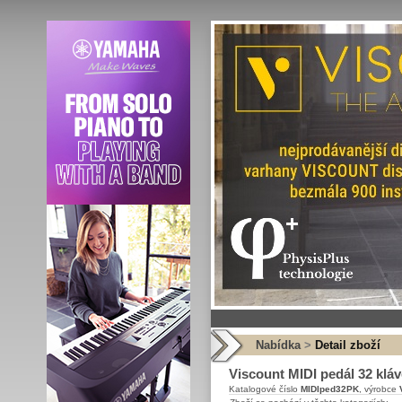
Nabídka
>
Detail zboží
Viscount MIDI pedál 32 kláv
Katalogové číslo
MIDIped32PK
, výrobce