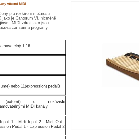
hany včetně MIDI
čeny pro rozšíření možností
jako je Cantorum VI, nicméně
jinými MIDI zdroji jako jsou
ačová zařízení a programy.
ramovatelný 1-16
olume) nebo 11(expression) pedálů
(externí) s nezávisle
ramovatelnými MIDI kanály
Input 1 - Midi Input 2 - Midi Out -
ession Pedal 1 - Expression Pedal 2