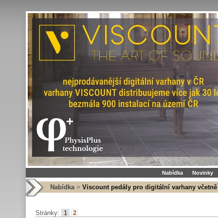
Nabídka
Novinky
Nabídka
>
Viscount pedály pro digitální varhany včetně
Stránky:
1
2