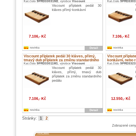
Kat.číslo
9PRD33031M2
, výrobce
Viscount
Kat.číslo
9PRD3303
Viscount příplatek pedál 30
kláves přímý-konkávní
7.106,- Kč
7.106,- Kč
novinka
Detail
novinka
Viscount příplatek pedál 30 kláves, přímý,
Viscount příplat
tmavý dub příplatek za změnu standardního
konkávní, nebo 
Kat.číslo
9PRD3323
Kat.číslo
9PRD33011M1
, výrobce
Viscount
pedálu
Viscount příplatek pedál 30
kláves, přímý, tmavý dub
příplatek za změnu standardního
pedálu
7.106,- Kč
12.550,- Kč
novinka
Detail
novinka
Stránky:
1
2
Zobrazené ceny
REKLAMA: