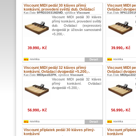
Viscount MIDI pedál 30 kláves přímý
Viscount MIDI pe
konkávní, provedení světlý dub. Ovládací
Ovládací dvojped
Kat.číslo
9P613301
Kat.číslo
9PRD33031M2MD
, výrobce
Viscount
(expression) dvojpedál je účtován
samostatně +5.200,-.
Viscount MIDI pedál 30 kláves
přímý konkávní, provedení světlý
dub. Ovládací (expression)
dvojpedál je účtován samostatně
+5.200,-.
39.990,- Kč
39.990,- Kč
novinka
Detail
novinka
Viscount MIDI pedál 32 kláves přímý
Viscount MIDI pe
konkávní. Ovládací dvojpedál +5.200,-.
Ovládací dvojped
Kat.číslo
MIDIped32PK
, výrobce
Viscount
Kat.číslo
MIDIped3
Viscount MIDI pedál 32 kláves
přímý konkávní. Ovládací
dvojpedál +5.200,-.
56.990,- Kč
56.990,- Kč
novinka
Detail
novinka
Viscount příplatek pedál 30 kláves přímý-
Viscount příplat
konkávní
konkávní